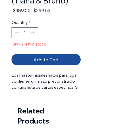
(Tiana & Bruno)
Regular Price
Sale Price
 $389.00 
$299.53
Quantity
*
Only 2 left in stock
Add to Cart
Los mazos iniciales listos para jugar
contienen un mazo preconstruido
con una lista de cartas específica. Si
eres nuevo en los juegos de cartas
coleccionables o si quieres
experimentar el juego con una baraja
Related
diseñada y probada por el equipo de
Lorcana, este es un buen lugar para
Products
comenzar.