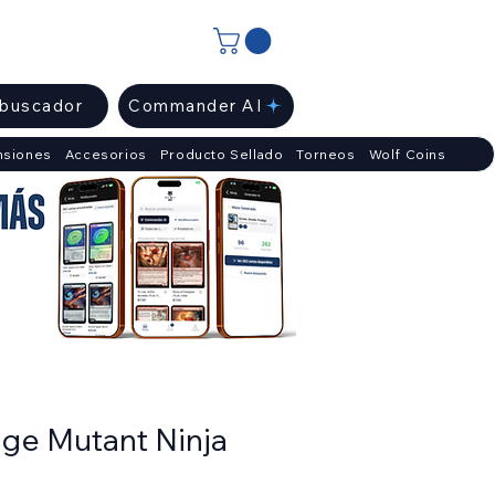
ibuscador
Commander AI
nsiones
Accesorios
Producto Sellado
Torneos
Wolf Coins
age Mutant Ninja