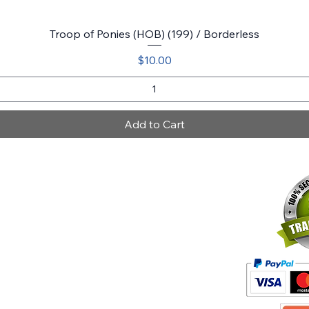
Troop of Ponies (HOB) (199) / Borderless
Quick View
Price
$10.00
Add to Cart