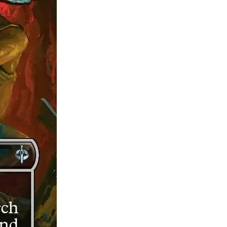
rte completo
eto
 del Pizza Bundle