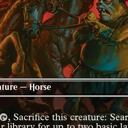
5 cartas de tierra básica de pizza foil tradicionales con a
25 cartas de tierra básica de pizza no foil con arte compl
Contador de vidas Spindown sobredimensionado especial