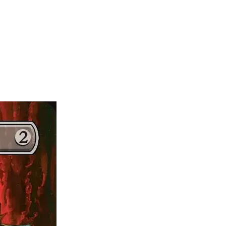
nt Ninja Turtles
ring
a 20 de PZA
 3 %; 4 o 5: <1 %)
% de los sobres
de los sobres
utant Ninja Turtles
athering
4 de TMT; 1 a 97 de TMC; 1 a 20 de PZA
a de Kevin Eastman en menos del 1 % de