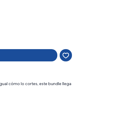
 igual cómo lo cortes, este bundle llega
 la tapa y verás nueve sobres de juego,
 tierras básicas de pizza con arte
de
Magic
clásicos. ¡Qué buena pinta! Y,
¡un sobre de coleccionista repleto de