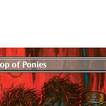
9 sobres de juego de
Magic: The Gathering
|
Teenage Muta
Cada sobre de juego contiene 14 cartas de
Magic: The Gathe
Puede contener las siguientes cartas: 1 a 252 de TMT; 1 
Entre 1 y 5 cartas raras o de una rareza superior (2: 25 %; 3:
Entre 2 y 5 cartas poco comunes
Entre 6 y 10 cartas comunes
1 carta de tierra
1 carta de cualquier rareza es foil tradicional
Hay una tortuga rara mítica foil sin borde en menos del 1 
Una tierra foil tradicional sustituye a una tierra en el 20 % 
1 sobre de coleccionista de
Magic: The Gathering
|
Teenage M
El sobre de coleccionista contiene 15 cartas de
Magic: The G
Puede contener las siguientes cartas: 1 a 190 y 196 a 31
Entre 0 y 3 cartas surge foil
Entre 9 y 12 cartas foil tradicionales
5 cartas raras o de una rareza superior
3 o 4 cartas poco comunes
5 o 6 cartas comunes
1 carta de tierra
Hay una carta de estrella principal sin borde con la firm
los sobres
2 de 6 cartas promocionales