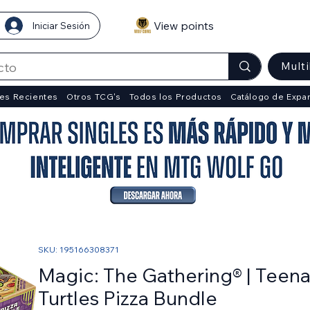
View points
Iniciar Sesión
Mult
es Recientes
Otros TCG's
Todos los Productos
Catálogo de Expa
SKU: 195166308371
Magic: The Gathering® | Teen
Turtles Pizza Bundle