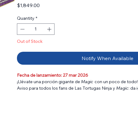
Price
$1,849.00
Quantity
*
Out of Stock
Notify When Available
Fecha de lanzamiento: 27 mar 2026
¡Llévate una porción gigante de
Magic
con un poco de todo!
Aviso para todos los fans de Las Tortugas Ninja y
Magic
: da
calentito, recién hecho, y no dejará a nadie indiferente; abre
25 tierras básicas, un contador Spindown sobredimensionado,
completo y versiones promocionales pizzeras de hechizos 
por si fuera poco, no hay que olvidar el ingrediente secreto: 
cartas raras y foil!
©2025 Viacom International Inc. TM & ©2025 Wizards.
Contenido: