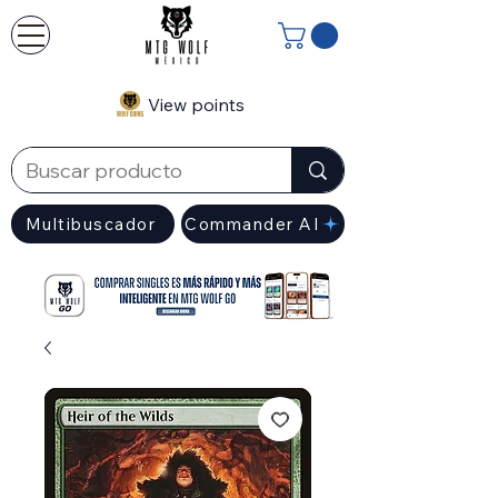
View points
Multibuscador
Commander AI