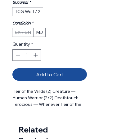
Sucursal
*
TCG Wolf / 2
Condición
*
EX / CN
MJ
Quantity
*
Add to Cart
Heir of the Wilds (2) Creature — 
Human Warrior (2/2) Deathtouch 
Ferocious — Whenever Heir of the 
Wilds attacks, if you control a 
creature with power 4 or greater, 
Heir of the Wilds gets +1/+1 until end 
Related
of turn.