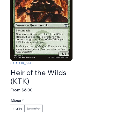
SKU: KTK_134
Heir of the Wilds
(KTK)
Sale Price
From
$6.00
Idioma
*
Inglés
Español