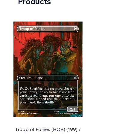
Products
Troop of Ponies (HOB) (199) /
Bilbo, Luckwearer // Bu