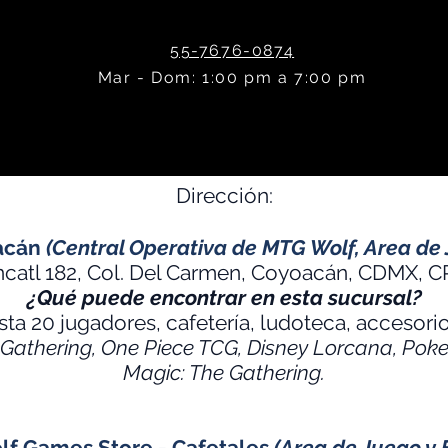
55-7676-0874
Mar - Dom: 1:00 pm a 7:00 pm
Dirección:
acán
(Central Operativa de MTG Wolf, Area de 
ncatl 182, Col. Del Carmen, Coyoacán, CDMX, C
¿Qué puede encontrar en esta sucursal?
ta 20 jugadores, cafetería, ludoteca, accesor
 Gathering, One Piece TCG, Disney Lorcana, Po
Magic: The Gathering.
f Games Store - Cafetales
(Area de Juego y 