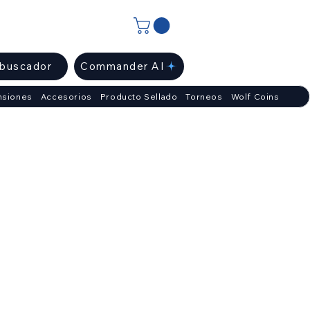
ibuscador
Commander AI
nsiones
Accesorios
Producto Sellado
Torneos
Wolf Coins