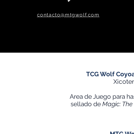
contacto@mtgwolf.com
TCG Wolf Coyo
Xicote
Area de Juego para has
sellado de
Magic: The
MTG Wol