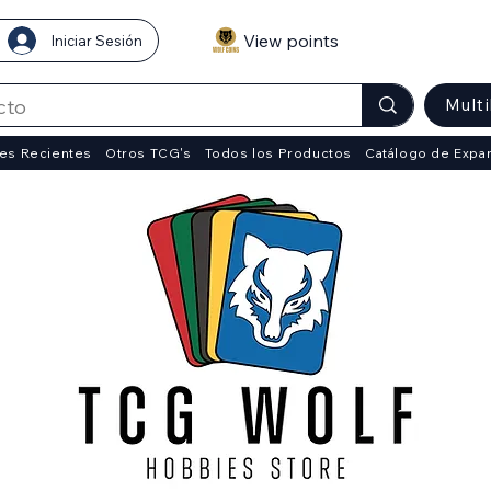
View points
Iniciar Sesión
Mult
es Recientes
Otros TCG's
Todos los Productos
Catálogo de Expa