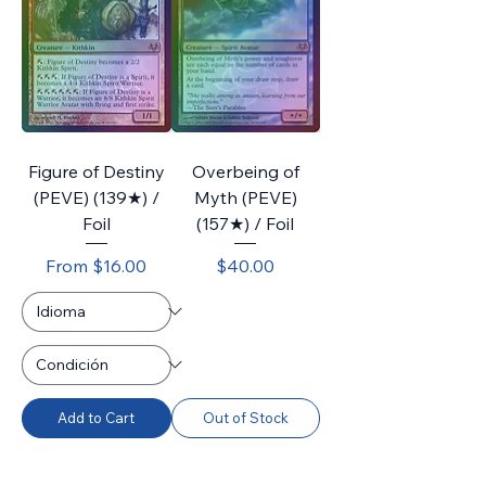
Figure of Destiny
Overbeing of
(PEVE) (139★) /
Myth (PEVE)
Foil
(157★) / Foil
Sale Price
Price
From
$16.00
$40.00
Add to Cart
Out of Stock