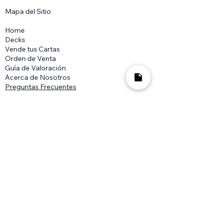
Mapa del Sitio​
Home
Decks
Vende tus Cartas
Orden de Venta
Guía de Valoración
Acerca de Nosotros
Preguntas Frecuentes
Legal
Términos y Condiciones
Aviso de Privacidad
2018-2025
MTG Wolf es una marca registrada
en México ante el IMPI, su uso comercial sin
previa autorización queda prohibido.
La información presentada en este sitio
acerca Magic: The Gathering, escrita o
gráfica, es propiedad de Wizards of the
Coast. Para mayor información revisa