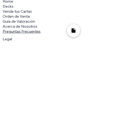
Home
Decks
Vende tus Cartas
Orden de Venta
Guía de Valoración
Acerca de Nosotros
Preguntas Frecuentes
Legal
Términos y Condiciones
Aviso de Privacidad
2018-2025
MTG Wolf es una marca registrada
en México ante el IMPI, su uso comercial sin
previa autorización queda prohibido.
La información presentada en este sitio
acerca Magic: The Gathering, escrita o
gráfica, es propiedad de Wizards of the
Coast. Para mayor información revisa
nuestros términos y condiciones
La información presentada en este sitio
acerca Lorcana, Disney y Ravensburger,