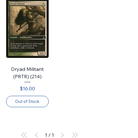
Dryad Militant
(PRTR) (214)
Price
$16.00
Out of Stock
1
/
1