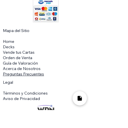
Mapa del Sitio​
Home
Decks
Vende tus Cartas
Orden de Venta
Guía de Valoración
Acerca de Nosotros
Preguntas Frecuentes
Legal
Términos y Condiciones
Aviso de Privacidad
2018-2025
MTG Wolf es una marca registrada
en México ante el IMPI, su uso comercial sin